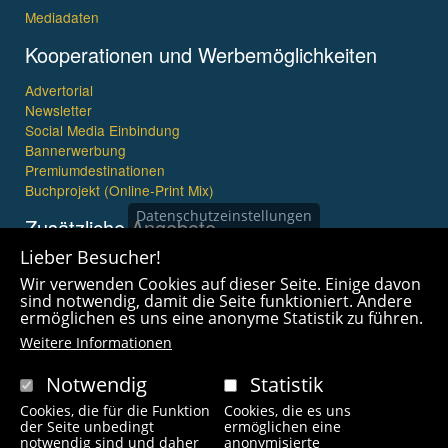
Mediadaten
Kooperationen und Werbemöglichkeiten
Advertorial
Newsletter
Social Media Einbindung
Bannerwerbung
Premiumdestinationen
Buchprojekt (Online-Print Mix)
Datenschutzeinstellungen
Zusätzliche Angebote
Lieber Besucher!
Imagefilme und mehr
Wir verwenden Cookies auf dieser Seite. Einige davon
360° x 360° Fotografie
sind notwendig, damit die Seite funktioniert. Andere
ermöglichen es uns eine anonyme Statistik zu führen.
Weitere Informationen
Notwendig
Statistik
Cookies, die für die Funktion
Cookies, die es uns
Copyright © 2021 wanderfreak.de. Alle Rechte vorbehalten.
der Seite unbedingt
ermöglichen eine
notwendig sind und daher
anonymisierte