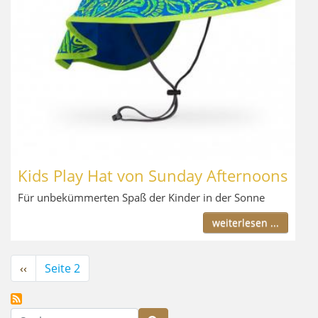
Kids Play Hat von Sunday Afternoons
Für unbekümmerten Spaß der Kinder in der Sonne
weiterlesen ...
Seitennummerierung
Vorherige
‹‹
Seite 2
Seite
Suche