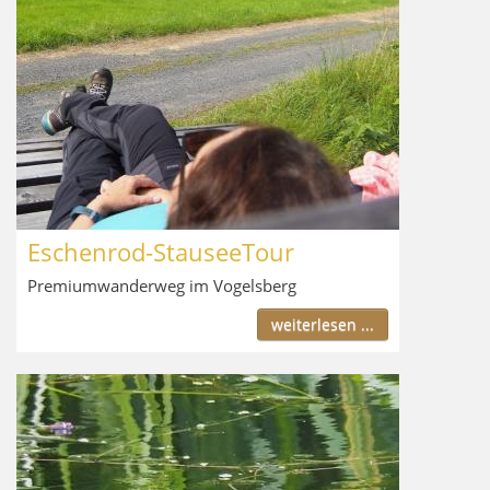
Eschenrod-StauseeTour
Premiumwanderweg im Vogelsberg
weiterlesen ...