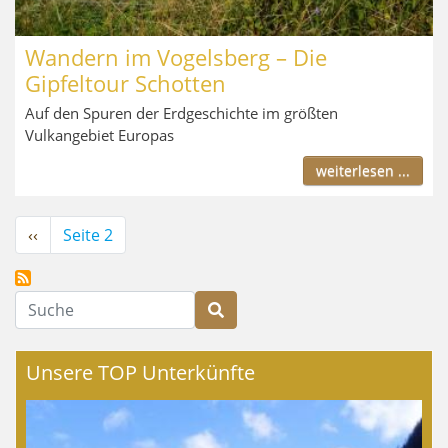
Wandern im Vogelsberg – Die
Gipfeltour Schotten
Auf den Spuren der Erdgeschichte im größten
Vulkangebiet Europas
weiterlesen ...
Seitennummerierung
Vorherige
‹‹
Seite 2
Seite
Suche
Unsere TOP Unterkünfte