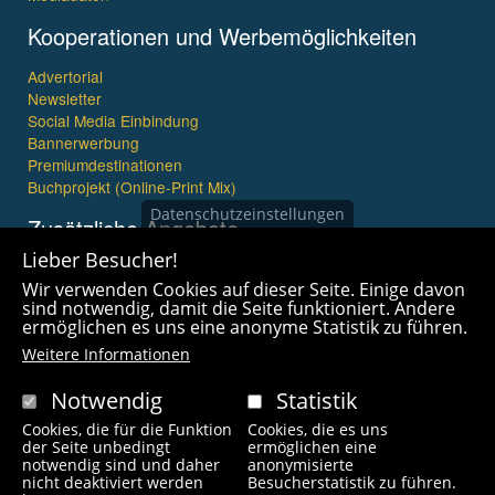
Kooperationen und Werbemöglichkeiten
Advertorial
Newsletter
Social Media Einbindung
Bannerwerbung
Premiumdestinationen
Buchprojekt (Online-Print Mix)
Datenschutzeinstellungen
Zusätzliche Angebote
Lieber Besucher!
Imagefilme und mehr
Wir verwenden Cookies auf dieser Seite. Einige davon
360° x 360° Fotografie
sind notwendig, damit die Seite funktioniert. Andere
ermöglichen es uns eine anonyme Statistik zu führen.
Weitere Informationen
Notwendig
Statistik
Cookies, die für die Funktion
Cookies, die es uns
Copyright © 2021 wanderfreak.de. Alle Rechte vorbehalten.
der Seite unbedingt
ermöglichen eine
notwendig sind und daher
anonymisierte
nicht deaktiviert werden
Besucherstatistik zu führen.