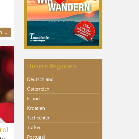
 ...
Unsere Regionen
Deutschland
Österreich
Island
Kroatien
Tschechien
Türkei
rol
Portugal
Mai