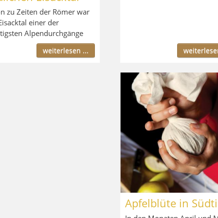
n zu Zeiten der Römer war
Eisacktal einer der
tigsten Alpendurchgänge
weiterlesen ...
weiterlesen
Apfelblüte in Südti
In den Monaten April und 