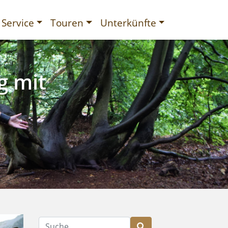
Service
Touren
Unterkünfte
g mit
gurien
Suche