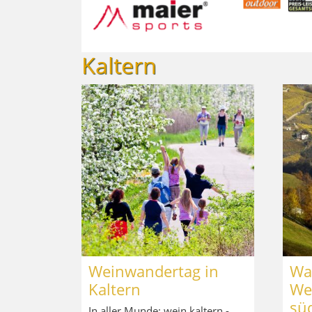
Kaltern
Weinwandertag in
Wa
Kaltern
We
süd
In aller Munde: wein.kaltern -