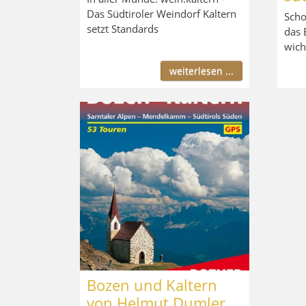
Das Südtiroler Weindorf Kaltern
Scho
setzt Standards
das 
wich
weiterlesen ...
Bozen und Kaltern
von Helmut Dumler,