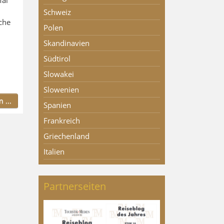
Schweiz
che
Polen
Skandinavien
Südtirol
Slowakei
Slowenien
 ...
Spanien
Frankreich
Griechenland
Italien
Partnerseiten