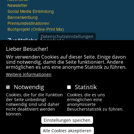
Newsletter
Social Media Einbindung
Bannerwerbung
Premiumdestinationen
Buchprojekt (Online-Print Mix)
Datenschutzeinstellungen
Zusätzliche Angebote
Lieber Besucher!
Imagefilme und mehr
Wir verwenden Cookies auf dieser Seite. Einige davon
360° x 360° Fotografie
sind notwendig, damit die Seite funktioniert. Andere
ermöglichen es uns eine anonyme Statistik zu führen.
Weitere Informationen
Notwendig
Statistik
Cookies, die für die Funktion
Cookies, die es uns
Copyright © 2021 wanderfreak.de. Alle Rechte vorbehalten.
der Seite unbedingt
ermöglichen eine
notwendig sind und daher
anonymisierte
nicht deaktiviert werden
Besucherstatistik zu führen.
Fußzeilenmenü
können.
Kontakt
Impressum
Links
Unsere Autoren
Einstellungen speichen
Alle Cookies akzeptieren
Zustimmung