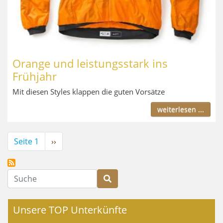
Orange und leistungsstark ins
Frühjahr
Mit diesen Styles klappen die guten Vorsätze
weiterlesen ...
Seitennummerierung
Seite 1
Nächste
››
Seite
Suche
Unsere TOP Unterkünfte