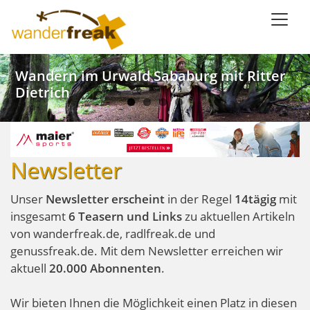
Direkt
zum
Inhalt
Weinwandern im Lieblichen Taubertal
Kanu SaarFari im Wiltinger Saarbogen
Wandern im Urwald Sababurg mit Ritter
Wandern mit Meerblick in Ligurien
Dietrich
Newsletter
Unser
Newsletter erscheint
in der Regel
14tägig
mit
insgesamt
6 Teasern und Links
zu aktuellen Artikeln
von wanderfreak.de, radlfreak.de und
genussfreak.de. Mit dem Newsletter erreichen wir
aktuell
20.000 Abonnenten
.
Wir bieten Ihnen die Möglichkeit einen Platz in diesen