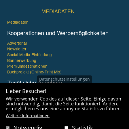
MEDIADATEN
Mediadaten
Kooperationen und Werbemöglichkeiten
Advertorial
Newsletter
Social Media Einbindung
Bannerwerbung
Premiumdestinationen
Buchprojekt (Online-Print Mix)
Datenschutzeinstellungen
Zusätzliche Angebote
Lieber Besucher!
Imagefilme und mehr
Wir verwenden Cookies auf dieser Seite. Einige davon
360° x 360° Fotografie
sind notwendig, damit die Seite funktioniert. Andere
ermöglichen es uns eine anonyme Statistik zu führen.
Weitere Informationen
Notwendig
Statistik