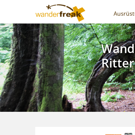
Haup
Ausrüs
Weinw
Kanu 
Wande
Wande
Taube
Saar
Ritter