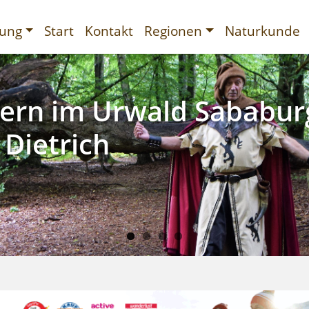
Direkt
tnavigation
zum
tung
Start
Kontakt
Regionen
Naturkunde
Inhalt
andern im Lieblichen
SaarFari im Wiltinger
rn im Urwald Sababur
rn mit Meerblick in Li
rtal
bogen
 Dietrich