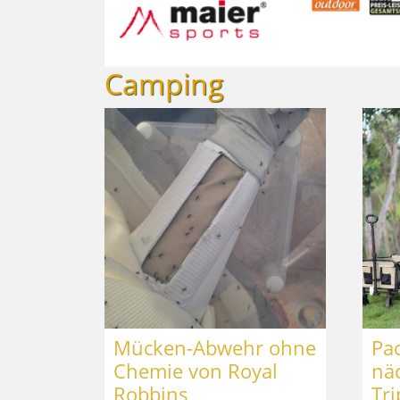
Camping
Mücken-Abwehr ohne
Pac
Chemie von Royal
nä
Robbins
Tri