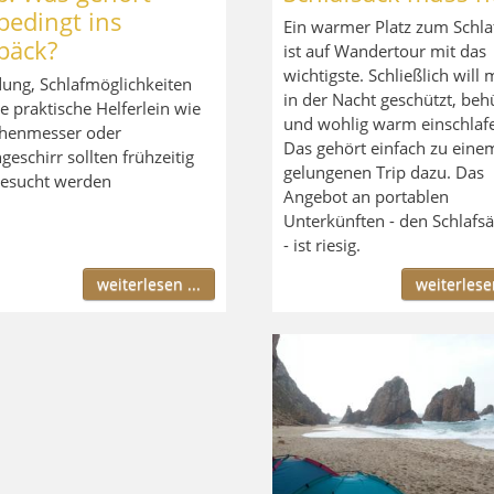
bedingt ins
Ein warmer Platz zum Schla
päck?
ist auf Wandertour mit das
wichtigste. Schließlich will
dung, Schlafmöglichkeiten
in der Nacht geschützt, beh
e praktische Helferlein wie
und wohlig warm einschlaf
henmesser oder
Das gehört einfach zu eine
geschirr sollten frühzeitig
gelungenen Trip dazu. Das
esucht werden
Angebot an portablen
Unterkünften - den Schlafs
- ist riesig.
weiterlesen ...
weiterlesen