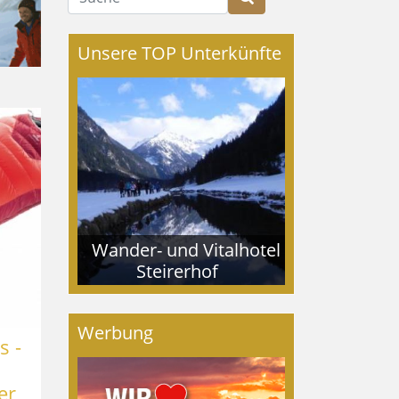
Unsere TOP Unterkünfte
Wander- und Vitalhotel
Steirerhof
Werbung
s -
er