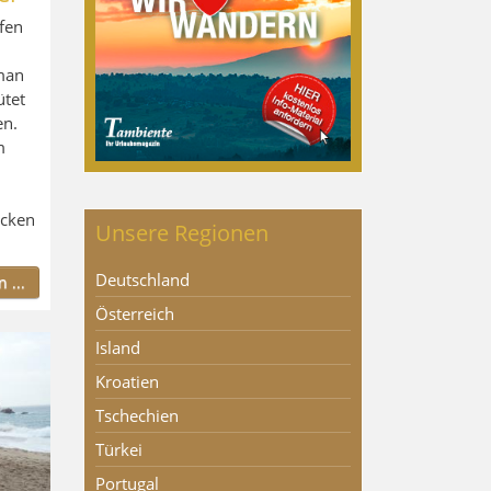
fen
 man
ütet
en.
m
äcken
Unsere Regionen
Deutschland
 ...
Österreich
Island
Kroatien
Tschechien
Türkei
Portugal