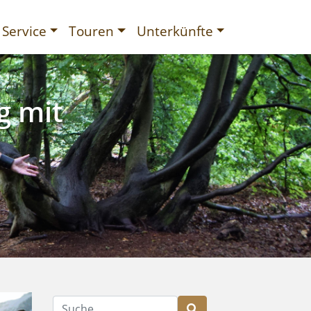
Service
Touren
Unterkünfte
g mit
gurien
Suche