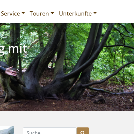
Service
Touren
Unterkünfte
g mit
gurien
Suche