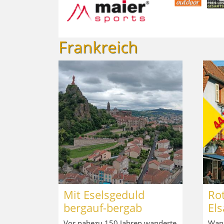
Frankreich
Mit Eselsgeduld
Ro
bergauf-bergab
Els
Vor nahezu 150 Jahren wanderte
Wand