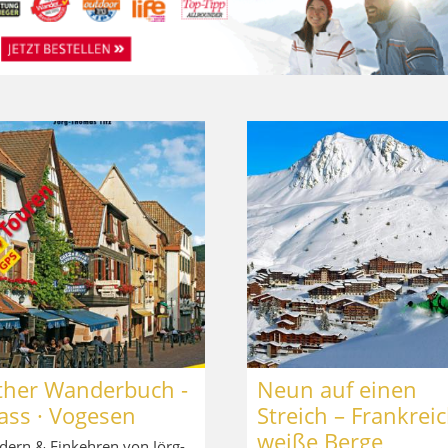
ther Wanderbuch -
Neun auf einen
ass · Vogesen
Streich – Frankrei
weiße Berge
ern & Einkehren von Jörg-