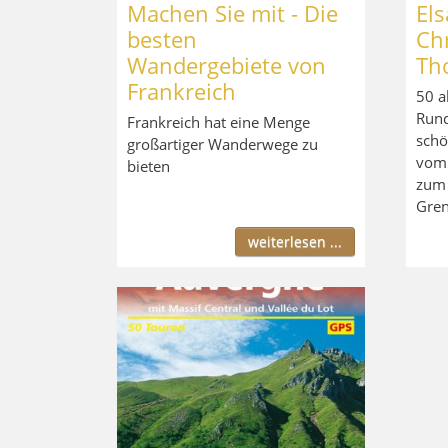
Machen Sie mit - Die
El
besten
Chr
Wandergebiete von
Th
Frankreich
50 a
Run
Frankreich hat eine Menge
schö
großartiger Wanderwege zu
vom 
bieten
zum 
Gren
weiterlesen ...