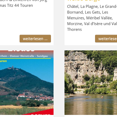
as Titz 44 Touren
Châtel, La Plagne, Le Grand
Bornand, Les Gets, Les
Menuires, Méribel Vallée,
Morzine, Val d’Isère und Val
Thorens
weiterlesen ...
weiterlesen