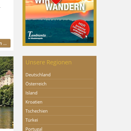
-
 ...
Unsere Regionen
Deutschland
Österreich
Island
Kroatien
Tschechien
Türkei
Portugal