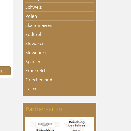
Schweiz
Polen
Skandinavien
Südtirol
Slowakei
Slowenien
Spanien
Frankreich
 ...
Griechenland
Italien
Partnerseiten