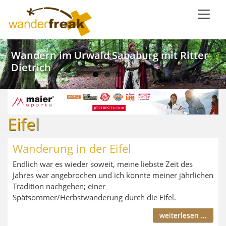
Direkt
zum
Inhalt
Weinwandern im Lieblichen Taubertal
Kanu SaarFari im Wiltinger Saarbogen
Wandern im Urwald Sababurg mit Ritter
Wandern mit Meerblick in Ligurien
Dietrich
Eifel
Wanderung in der Eifel
Endlich war es wieder soweit, meine liebste Zeit des
Jahres war angebrochen und ich konnte meiner jährlichen
Tradition nachgehen; einer
Spätsommer/Herbstwanderung durch die Eifel.
weiterlesen ...