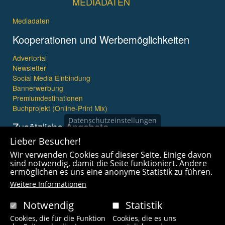
MEDIADATEN
Mediadaten
Kooperationen und Werbemöglichkeiten
Advertorial
Newsletter
Social Media Einbindung
Bannerwerbung
Premiumdestinationen
Buchprojekt (Online-Print Mix)
Datenschutzeinstellungen
Zusätzliche Angebote
Lieber Besucher!
Imagefilme und mehr
Wir verwenden Cookies auf dieser Seite. Einige davon
360° x 360° Fotografie
sind notwendig, damit die Seite funktioniert. Andere
ermöglichen es uns eine anonyme Statistik zu führen.
Weitere Informationen
Notwendig
Statistik
Cookies, die für die Funktion
Cookies, die es uns
Copyright © 2021 wanderfreak.de. Alle Rechte vorbehalten.