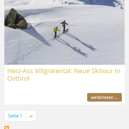
Herz-Ass Villgratental: Neue Skitour in
Osttirol
weiterlesen ...
Seitennummerierung
Seite 1
Nächste
››
Seite