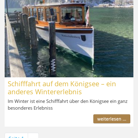
Schifffahrt auf dem Königsee – ein
anderes Wintererlebnis
Im Winter ist eine Schifffahrt über den Königsee ein ganz
besonderes Erlebniss
weiterlesen ...
Seitennummerierung