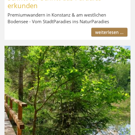
erkunden
Premiumwandern in Konstanz & am westlichen
Bodensee - Vom StadtParadies ins NaturParadies
weiterlesen ...