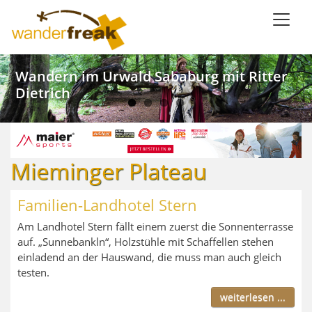
Direkt
zum
Inhalt
Weinwandern im Lieblichen Taubertal
Kanu SaarFari im Wiltinger Saarbogen
Wandern im Urwald Sababurg mit Ritter
Wandern mit Meerblick in Ligurien
Dietrich
Mieminger Plateau
Familien-Landhotel Stern
Am Landhotel Stern fällt einem zuerst die Sonnenterrasse
auf. „Sunnebankln“, Holzstühle mit Schaffellen stehen
einladend an der Hauswand, die muss man auch gleich
testen.
weiterlesen ...