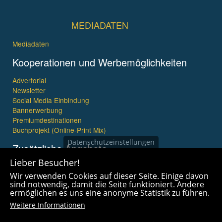
MEDIADATEN
Mediadaten
Kooperationen und Werbemöglichkeiten
Advertorial
Newsletter
Social Media Einbindung
Bannerwerbung
Premiumdestinationen
Buchprojekt (Online-Print Mix)
Datenschutzeinstellungen
Zusätzliche Angebote
Lieber Besucher!
Imagefilme und mehr
Wir verwenden Cookies auf dieser Seite. Einige davon
360° x 360° Fotografie
sind notwendig, damit die Seite funktioniert. Andere
ermöglichen es uns eine anonyme Statistik zu führen.
Weitere Informationen