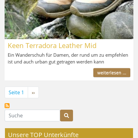
Keen Terradora Leather Mid
Ein Wanderschuh für Damen, der rund um zu empfehlen
ist und auch urban gut getragen werden kann
weiterlesen ...
Seitennummerierung
Seite 1
Nächste
››
Seite
Suche
Unsere TOP Unterkünfte