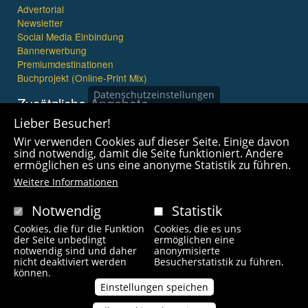
Advertorial
Newsletter
Social Media Einbindung
Bannerwerbung
Premiumdestinationen
Buchprojekt (Online-Print Mix)
Datenschutzeinstellungen
Zusätzliche Angebote
Lieber Besucher!
Imagefilme und mehr
Wir verwenden Cookies auf dieser Seite. Einige davon
360° x 360° Fotografie
sind notwendig, damit die Seite funktioniert. Andere
ermöglichen es uns eine anonyme Statistik zu führen.
Weitere Informationen
Notwendig
Statistik
Cookies, die für die Funktion
Cookies, die es uns
Copyright © 2021 wanderfreak.de. Alle Rechte vorbehalten.
der Seite unbedingt
ermöglichen eine
notwendig sind und daher
anonymisierte
nicht deaktiviert werden
Besucherstatistik zu führen.
Fußzeilenmenü
können.
Kontakt
Impressum
Links
Unsere Autoren
Einstellungen speichen