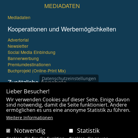
MEDIADATEN
Mediadaten
Kooperationen und Werbemöglichkeiten
Advertorial
Newsletter
Social Media Einbindung
Bannerwerbung
Premiumdestinationen
Buchprojekt (Online-Print Mix)
Datenschutzeinstellungen
Zusätzliche Angebote
Lieber Besucher!
Imagefilme und mehr
Wir verwenden Cookies auf dieser Seite. Einige davon
360° x 360° Fotografie
sind notwendig, damit die Seite funktioniert. Andere
ermöglichen es uns eine anonyme Statistik zu führen.
Weitere Informationen
Notwendig
Statistik