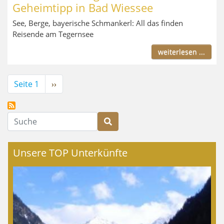
Geheimtipp in Bad Wiessee
See, Berge, bayerische Schmankerl: All das finden
Reisende am Tegernsee
weiterlesen ...
Seitennummerierung
Seite 1
Nächste
››
Seite
Suche
Unsere TOP Unterkünfte