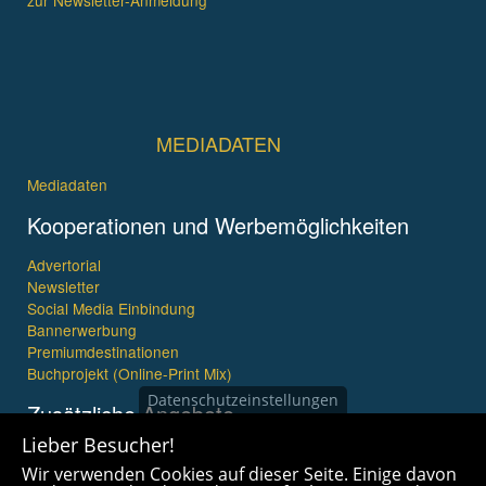
zur Newsletter-Anmeldung
MEDIADATEN
Mediadaten
Kooperationen und Werbemöglichkeiten
Advertorial
Newsletter
Social Media Einbindung
Bannerwerbung
Premiumdestinationen
Buchprojekt (Online-Print Mix)
Datenschutzeinstellungen
Zusätzliche Angebote
Lieber Besucher!
Imagefilme und mehr
Wir verwenden Cookies auf dieser Seite. Einige davon
360° x 360° Fotografie