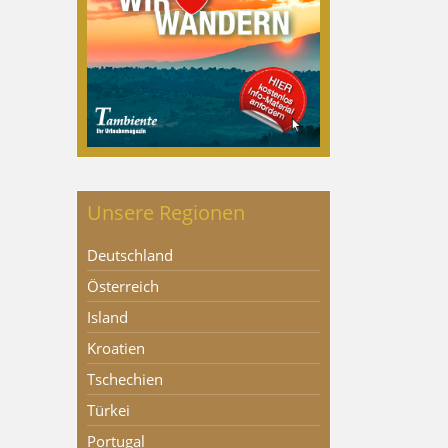
Unsere Regionen
Deutschland
Österreich
Island
Kroatien
Tschechien
Türkei
Portugal