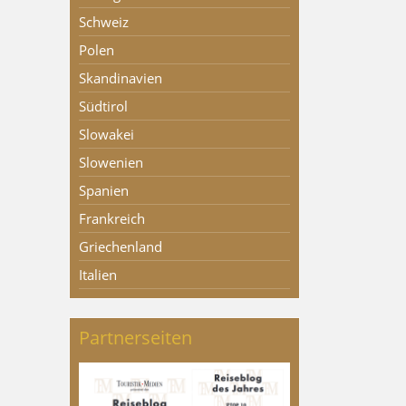
Schweiz
Polen
Skandinavien
Südtirol
Slowakei
Slowenien
Spanien
Frankreich
Griechenland
Italien
Partnerseiten