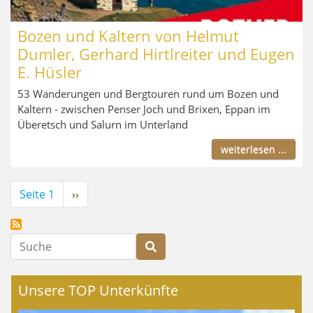
Bozen und Kaltern von Helmut
Dumler, Gerhard Hirtlreiter und Eugen
E. Hüsler
53 Wanderungen und Bergtouren rund um Bozen und
Kaltern - zwischen Penser Joch und Brixen, Eppan im
Überetsch und Salurn im Unterland
weiterlesen ...
Seitennummerierung
Seite 1
Nächste
››
Seite
Suche
Unsere TOP Unterkünfte