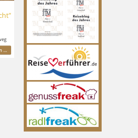
cht“
weg
 ...