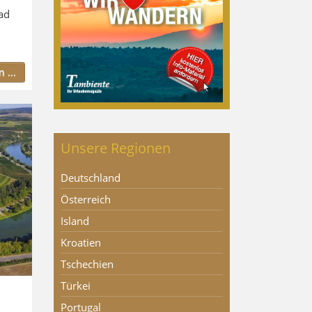
ad
 ...
Unsere Regionen
Deutschland
Österreich
Island
Kroatien
Tschechien
Türkei
Portugal