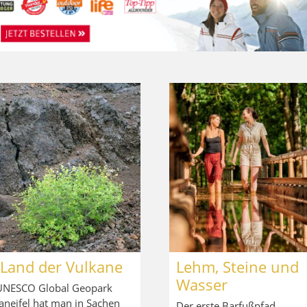
 Land der Vulkane
Lehm, Steine und
Wasser
UNESCO Global Geopark
aneifel hat man in Sachen
Der erste Barfußpfad