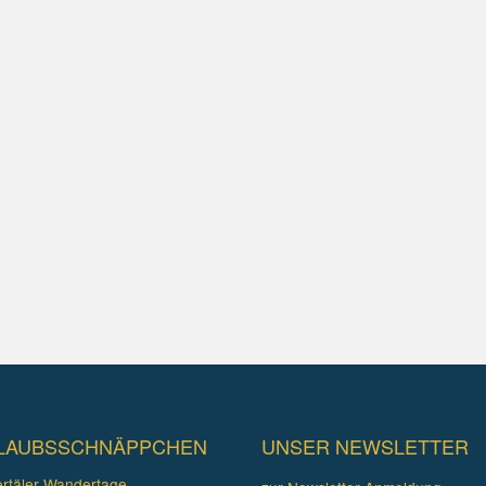
LAUBSSCHNÄPPCHEN
UNSER NEWSLETTER
rtäler Wandertage