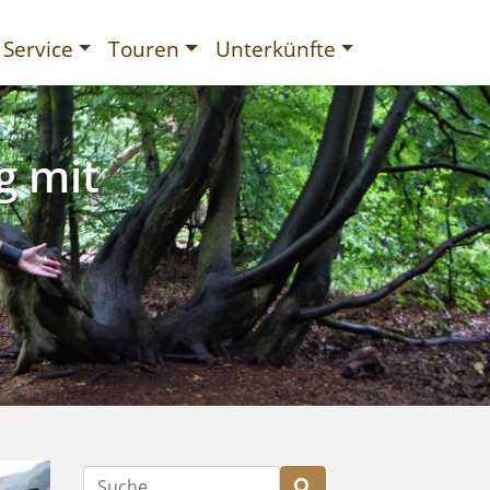
Service
Touren
Unterkünfte
g mit
gurien
Suche