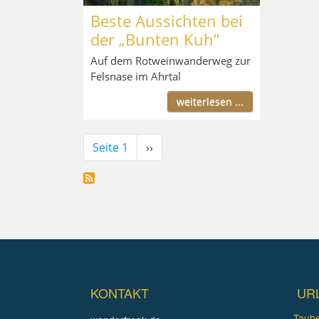
Beste Aussichten bei
der „Bunten Kuh“
Auf dem Rotweinwanderweg zur
Felsnase im Ahrtal
weiterlesen ...
Seitennummerierung
Seite 1
Nächste
››
Seite
KONTAKT
UR
Taube