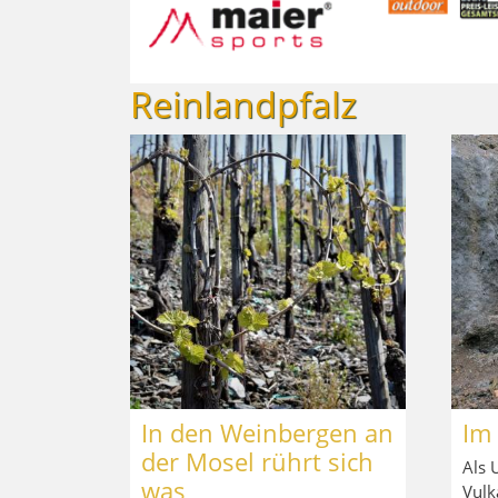
Reinlandpfalz
In den Weinbergen an
Im
der Mosel rührt sich
Als 
was
Vulk