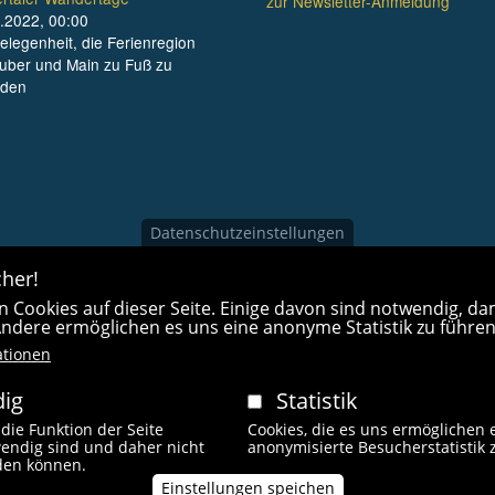
zur Newsletter-Anmeldung
.2022, 00:00
elegenheit, die Ferienregion
uber und Main zu Fuß zu
nden
Datenschutzeinstellungen
her!
 Cookies auf dieser Seite. Einige davon sind notwendig, dam
 Andere ermöglichen es uns eine anonyme Statistik zu führen
ationen
ig
Statistik
 die Funktion der Seite
Cookies, die es uns ermöglichen 
endig sind und daher nicht
anonymisierte Besucherstatistik 
Fußzeilenmen
rden können.
behalten.
Kontakt
Impressum
L
Einstellungen speichen