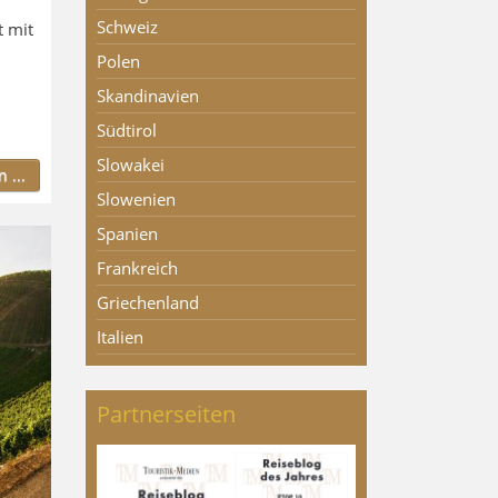
Schweiz
t mit
Polen
Skandinavien
Südtirol
Slowakei
 ...
Slowenien
Spanien
Frankreich
Griechenland
Italien
Partnerseiten