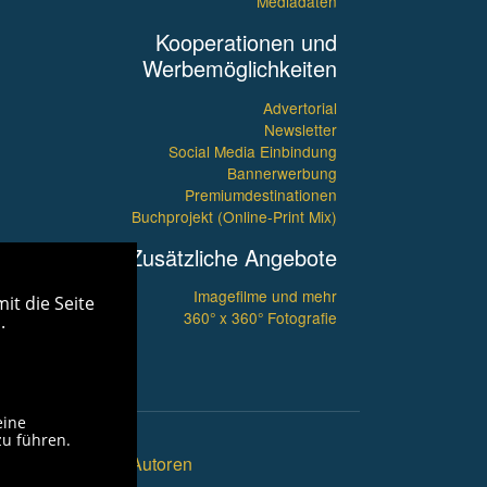
Mediadaten
Kooperationen und
Werbemöglichkeiten
Advertorial
Newsletter
Social Media Einbindung
Bannerwerbung
Premiumdestinationen
Buchprojekt (Online-Print Mix)
Zusätzliche Angebote
Imagefilme und mehr
it die Seite
360° x 360° Fotografie
.
eine
zu führen.
ü
inks
Unsere Autoren