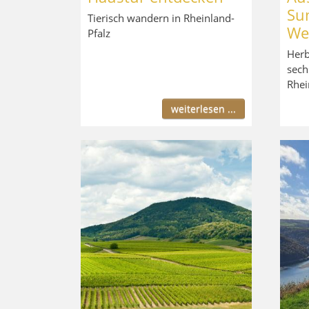
Su
Tierisch wandern in Rheinland-
We
Pfalz
Herb
sech
Rhei
weiterlesen ...