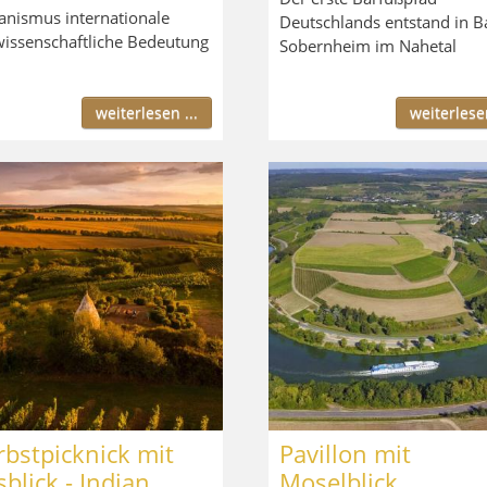
anismus internationale
Deutschlands entstand in B
issenschaftliche Bedeutung
Sobernheim im Nahetal
weiterlesen ...
weiterlesen
bstpicknick mit
Pavillon mit
blick - Indian
Moselblick