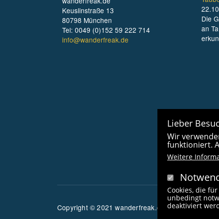
wanderfreak.de
22.10
Keuslinstraße 13
Die G
80798 München
an Ta
Tel: 0049 (0)152 59 222 714
erku
info@wanderfreak.de
Lieber Besuc
Wir verwenden
funktioniert.
Weitere Inform
Notwend
Cookies, die für
unbedingt notw
deaktiviert we
Copyright © 2021 wanderfreak.de. Alle Rechte vor