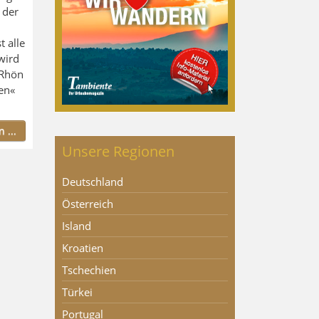
 der
t alle
wird
 Rhön
en«
 ...
Unsere Regionen
Deutschland
Österreich
Island
Kroatien
Tschechien
Türkei
Portugal