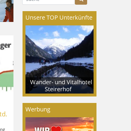
Unsere TOP Unterkünfte
Wander- und Vitalhotel
Steirerhof
Werbung
td.
ung