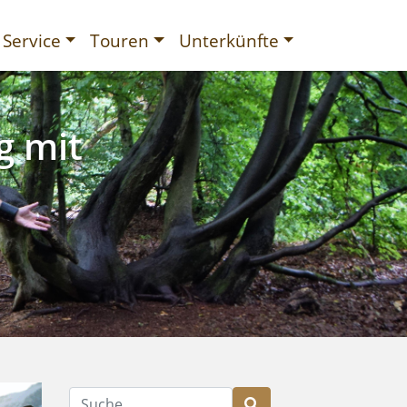
Service
Touren
Unterkünfte
g mit
gurien
Suche