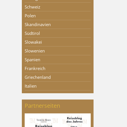
Schweiz
Polen
Skandinavien
Südtirol
Slowakei
Slowenien
Spanien
Frankreich
Griechenland
Italien
Partnerseiten