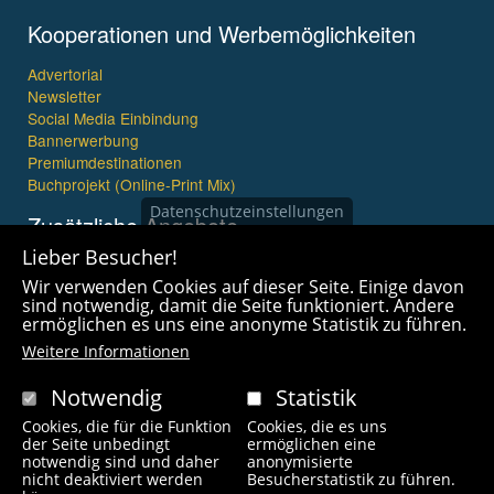
Kooperationen und Werbemöglichkeiten
Advertorial
Newsletter
Social Media Einbindung
Bannerwerbung
Premiumdestinationen
Buchprojekt (Online-Print Mix)
Datenschutzeinstellungen
Zusätzliche Angebote
Lieber Besucher!
Imagefilme und mehr
Wir verwenden Cookies auf dieser Seite. Einige davon
360° x 360° Fotografie
sind notwendig, damit die Seite funktioniert. Andere
ermöglichen es uns eine anonyme Statistik zu führen.
Weitere Informationen
Notwendig
Statistik
Cookies, die für die Funktion
Cookies, die es uns
Copyright © 2021 wanderfreak.de. Alle Rechte vorbehalten.
der Seite unbedingt
ermöglichen eine
notwendig sind und daher
anonymisierte
nicht deaktiviert werden
Besucherstatistik zu führen.