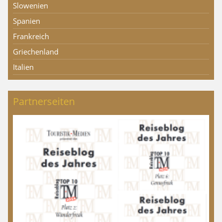
Slowenien
Spanien
Frankreich
Griechenland
Italien
Partnerseiten