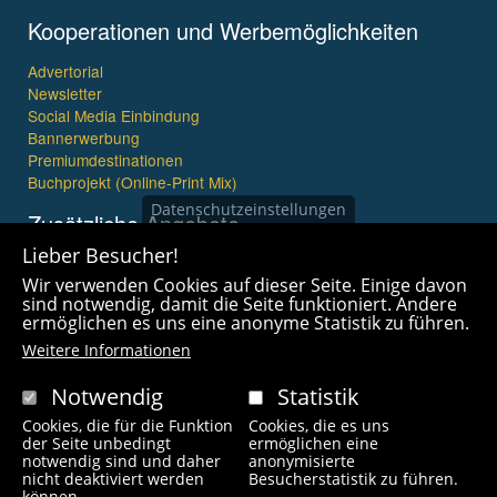
Kooperationen und Werbemöglichkeiten
Advertorial
Newsletter
Social Media Einbindung
Bannerwerbung
Premiumdestinationen
Buchprojekt (Online-Print Mix)
Datenschutzeinstellungen
Zusätzliche Angebote
Lieber Besucher!
Imagefilme und mehr
Wir verwenden Cookies auf dieser Seite. Einige davon
360° x 360° Fotografie
sind notwendig, damit die Seite funktioniert. Andere
ermöglichen es uns eine anonyme Statistik zu führen.
Weitere Informationen
Notwendig
Statistik
Cookies, die für die Funktion
Cookies, die es uns
Copyright © 2021 wanderfreak.de. Alle Rechte vorbehalten.
der Seite unbedingt
ermöglichen eine
notwendig sind und daher
anonymisierte
nicht deaktiviert werden
Besucherstatistik zu führen.
können.