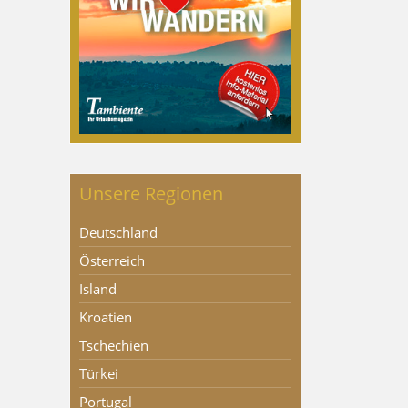
Unsere Regionen
Deutschland
Österreich
Island
Kroatien
Tschechien
Türkei
Portugal