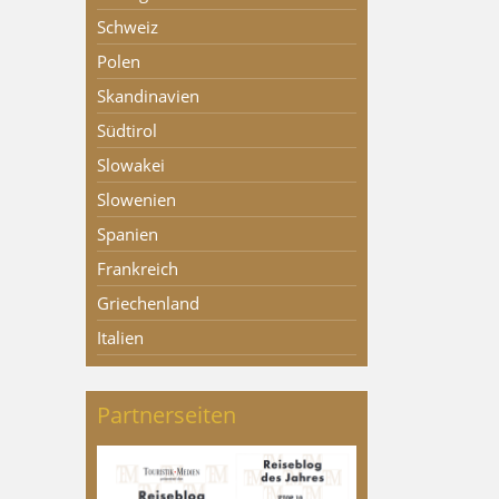
Schweiz
Polen
Skandinavien
Südtirol
Slowakei
Slowenien
Spanien
Frankreich
Griechenland
Italien
Partnerseiten