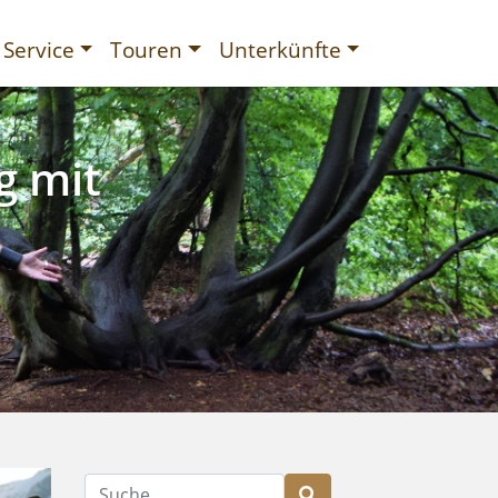
Service
Touren
Unterkünfte
g mit
gurien
Suche