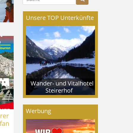
Unsere TOP Unterkünfte
Wander- und Vitalhotel
Steirerhof
Werbung
rer
fan