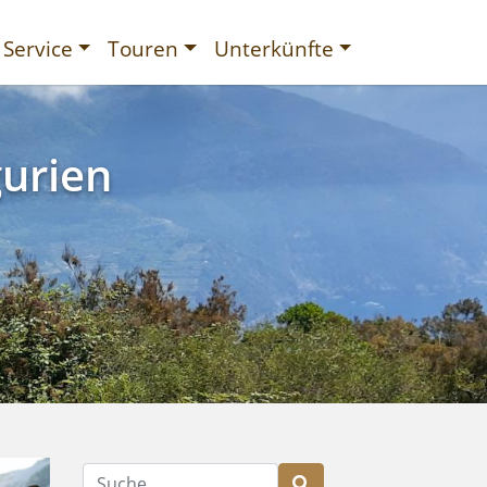
Service
Touren
Unterkünfte
g mit
gurien
Suche