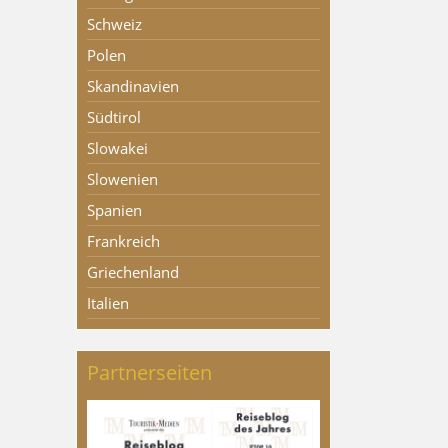
Schweiz
Polen
Skandinavien
Südtirol
Slowakei
Slowenien
Spanien
Frankreich
Griechenland
Italien
Partnerseiten