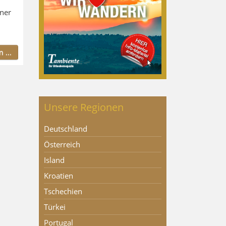
ner
 ...
Unsere Regionen
Deutschland
Österreich
Island
Kroatien
Tschechien
Türkei
Portugal