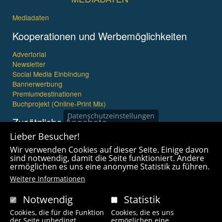
Mediadaten
Kooperationen und Werbemöglichkeiten
Advertorial
Newsletter
Social Media Einbindung
Bannerwerbung
Premiumdestinationen
Buchprojekt (Online-Print Mix)
Datenschutzeinstellungen
Zusätzliche Angebote
Lieber Besucher!
Imagefilme und mehr
Wir verwenden Cookies auf dieser Seite. Einige davon
360° x 360° Fotografie
sind notwendig, damit die Seite funktioniert. Andere
ermöglichen es uns eine anonyme Statistik zu führen.
Weitere Informationen
Notwendig
Statistik
Cookies, die für die Funktion
Cookies, die es uns
Copyright © 2021 wanderfreak.de. Alle Rechte vorbehalten.
der Seite unbedingt
ermöglichen eine