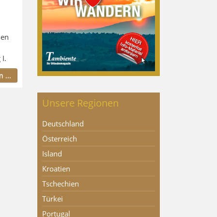
hen
I.
 ...
Unsere Regionen
Deutschland
Österreich
Island
Kroatien
Tschechien
Türkei
Portugal