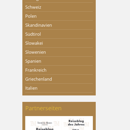
Schweiz
Polen
Skandinavien
Südtirol
Slowakei
Slowenien
Spanien
Frankreich
Griechenland
Italien
Partnerseiten