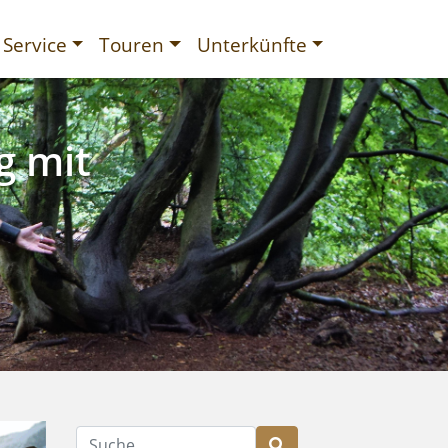
Service
Touren
Unterkünfte
g mit
gurien
Suche