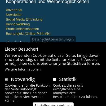
Kooperationen und Werbemöglichkeiten
Advertorial
Newsletter
Social Media Einbindung
Bannerwerbung
Premiumdestinationen
Buchprojekt (Online-Print Mix)
Datenschutzeinstellungen
Zusätzliche Angebote
Lieber Besucher!
Imagefilme und mehr
Wir verwenden Cookies auf dieser Seite. Einige davon
360° x 360° Fotografie
sind notwendig, damit die Seite funktioniert. Andere
ermöglichen es uns eine anonyme Statistik zu führen.
Weitere Informationen
Notwendig
Statistik
Cookies, die für die Funktion
Cookies, die es uns
Copyright © 2021 wanderfreak.de. Alle Rechte vorbehalten.
der Seite unbedingt
ermöglichen eine
notwendig sind und daher
anonymisierte
nicht deaktiviert werden
Besucherstatistik zu führen.
Fußzeilenmenü
können.
Kontakt
Impressum
Links
Unsere Autoren
Einstellungen speichen