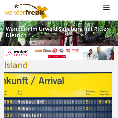
Direkt
zum
Inhalt
Weinwandern im Lieblichen Taubertal
Kanu SaarFari im Wiltinger Saarbogen
Wandern im Urwald Sababurg mit Ritter
Wandern mit Meerblick in Ligurien
Dietrich
Island