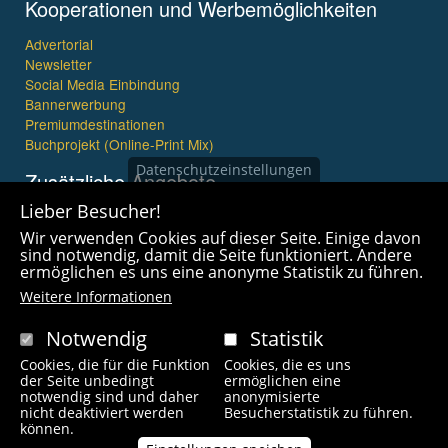
Kooperationen und Werbemöglichkeiten
Advertorial
Newsletter
Social Media Einbindung
Bannerwerbung
Premiumdestinationen
Buchprojekt (Online-Print Mix)
Datenschutzeinstellungen
Zusätzliche Angebote
Lieber Besucher!
Imagefilme und mehr
Wir verwenden Cookies auf dieser Seite. Einige davon
360° x 360° Fotografie
sind notwendig, damit die Seite funktioniert. Andere
ermöglichen es uns eine anonyme Statistik zu führen.
Weitere Informationen
Notwendig
Statistik
Cookies, die für die Funktion
Cookies, die es uns
Copyright © 2021 wanderfreak.de. Alle Rechte vorbehalten.
der Seite unbedingt
ermöglichen eine
notwendig sind und daher
anonymisierte
nicht deaktiviert werden
Besucherstatistik zu führen.
Fußzeilenmenü
können.
Kontakt
Impressum
Links
Unsere Autoren