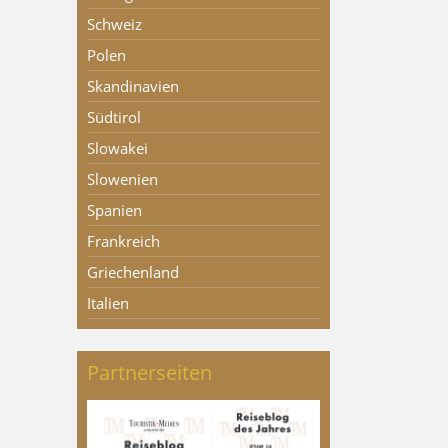
Schweiz
Polen
Skandinavien
Südtirol
Slowakei
Slowenien
Spanien
Frankreich
Griechenland
Italien
Partnerseiten