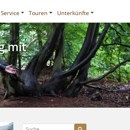
Service
Touren
Unterkünfte
g mit
gurien
Suche