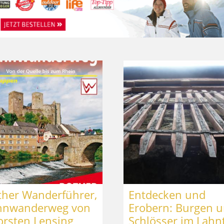
ther Wanderführer,
Entdecken und
hnwanderweg von
Erobern: Burgen 
orsten Lensing
Schlösser im Lahn