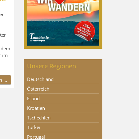
en
ter
t dem
r im
Unsere Regionen
Deutschland
 ...
Österreich
Island
Kroatien
Tschechien
Türkei
Portugal