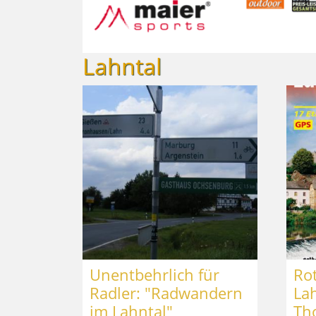
Lahntal
Unentbehrlich für
Ro
Radler: "Radwandern
La
im Lahntal"
Th