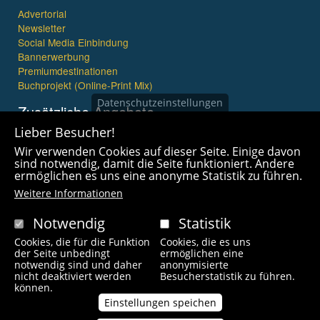
Advertorial
Newsletter
Social Media Einbindung
Bannerwerbung
Premiumdestinationen
Buchprojekt (Online-Print Mix)
Datenschutzeinstellungen
Zusätzliche Angebote
Lieber Besucher!
Imagefilme und mehr
Wir verwenden Cookies auf dieser Seite. Einige davon
360° x 360° Fotografie
sind notwendig, damit die Seite funktioniert. Andere
ermöglichen es uns eine anonyme Statistik zu führen.
Weitere Informationen
Notwendig
Statistik
Cookies, die für die Funktion
Cookies, die es uns
Copyright © 2021 wanderfreak.de. Alle Rechte vorbehalten.
der Seite unbedingt
ermöglichen eine
notwendig sind und daher
anonymisierte
nicht deaktiviert werden
Besucherstatistik zu führen.
Fußzeilenmenü
können.
Kontakt
Impressum
Links
Unsere Autoren
Einstellungen speichen