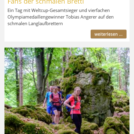
Fans der schmalen Brettl
Ein Tag mit Weltcup-Gesamtsieger und vierfachen
Olympiamedaillengewinner Tobias Angerer auf den
schmalen Langlaufbrettern
weiterlesen ...