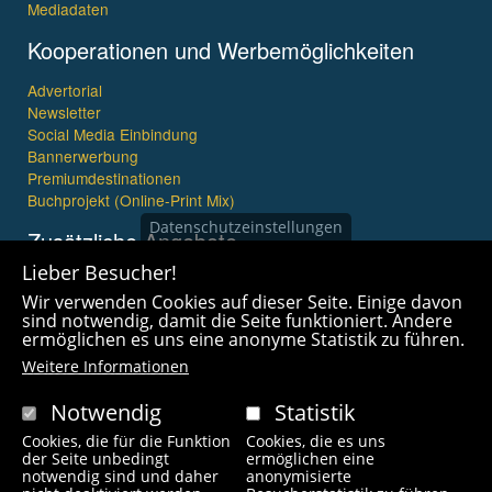
Mediadaten
Kooperationen und Werbemöglichkeiten
Advertorial
Newsletter
Social Media Einbindung
Bannerwerbung
Premiumdestinationen
Buchprojekt (Online-Print Mix)
Datenschutzeinstellungen
Zusätzliche Angebote
Lieber Besucher!
Imagefilme und mehr
Wir verwenden Cookies auf dieser Seite. Einige davon
360° x 360° Fotografie
sind notwendig, damit die Seite funktioniert. Andere
ermöglichen es uns eine anonyme Statistik zu führen.
Weitere Informationen
Notwendig
Statistik
Cookies, die für die Funktion
Cookies, die es uns
Copyright © 2021 wanderfreak.de. Alle Rechte vorbehalten.
der Seite unbedingt
ermöglichen eine
notwendig sind und daher
anonymisierte