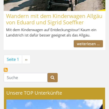
Wandern mit dem Kinderwagen Allgäu
von Eduard und Sigrid Soeffker
Mit dem Kinderwagen auf Entdeckungstour! Kaum ein
Landstrich ist dafür besser geeignet als das Allgäu.
weiterlesen ...
Seitennummerierung
Seite 1
Nächste
››
Seite
Suche
Unsere TOP Unterkünfte