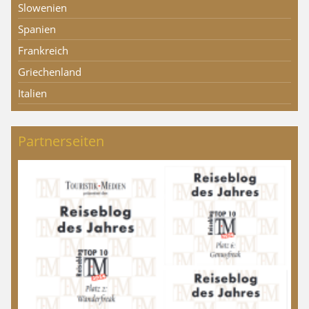
Slowenien
Spanien
Frankreich
Griechenland
Italien
Partnerseiten