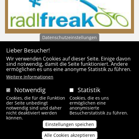
Datenschutzeinstellungen
Lieber Besucher!
Wir verwenden Cookies auf dieser Seite. Einige davon
sind notwendig, damit die Seite funktioniert. Andere
ermöglichen es uns eine anonyme Statistik zu führen.
Weitere Informationen
KONTAKT
Notwendig
Statistik
Cookies, die für die Funktion
Cookies, die es uns
wanderfreak.de
der Seite unbedingt
ermöglichen eine
Keuslinstraße 13
notwendig sind und daher
anonymisierte
80798 München
nicht deaktiviert werden
Besucherstatistik zu führen.
Tel: 0049 (0)152 59 222 714
können.
info@wanderfreak.de
Einstellungen speichen
Alle Cookies akzeptieren
Zustimmung