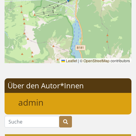
Leaflet
|
©
OpenStreetMap
contributors
Über den Autor*Innen
admin
Suche