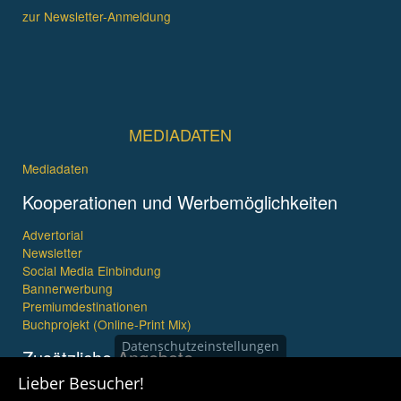
zur Newsletter-Anmeldung
MEDIADATEN
Mediadaten
Kooperationen und Werbemöglichkeiten
Advertorial
Newsletter
Social Media Einbindung
Bannerwerbung
Premiumdestinationen
Buchprojekt (Online-Print Mix)
Datenschutzeinstellungen
Zusätzliche Angebote
Lieber Besucher!
Imagefilme und mehr