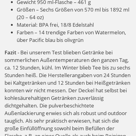
Gewicht 950 ml-Flasche – 461 g
Größen – Sechs Größen von 570 ml bis 1892 ml
(20 – 64 oz)
Material: BPA frei, 18/8 Edelstahl
Farben – 14 trendige Farben von Watermelon,
über Pacific blau bis olivgrün
Fazit
- Bei unserem Test blieben Getränke bei
sommerlichen Außentemperaturen den ganzen Tag,
ca. 12 Stunden, kühl. Im Winter blieb Tee bis zu sechs
Stunden heiß. Die Herstellerangaben von 24 Stunden
bei Kaltgetränken und 12 Stunden bei Heißgetränken
konnten wir nicht messen. Der Deckel hat selbst bei
kohlesäurehaltigen Getränken zuverlässig
dichtgehalten. Die pulverbeschichtete
Außenlackierung erwies sich als robust und outdoor
tauglich. Als sehr praktisch erwiesen, hat sich die
große Einfüllöffnung sowohl beim Befüllen der
Flasche, z.B. an einer Quelle als auch beim Reinigen.