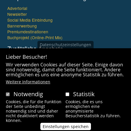
Advertorial
Newsletter
Social Media Einbindung
Bannerwerbung
Premiumdestinationen
Buchprojekt (Online-Print Mix)
Datenschutzeinstellungen
Zusätzliche Angebote
Lieber Besucher!
Imagefilme und mehr
Wir verwenden Cookies auf dieser Seite. Einige davon
360° x 360° Fotografie
sind notwendig, damit die Seite funktioniert. Andere
ermöglichen es uns eine anonyme Statistik zu führen.
Weitere Informationen
Notwendig
Statistik
Cookies, die für die Funktion
Cookies, die es uns
Copyright © 2021 wanderfreak.de. Alle Rechte vorbehalten.
der Seite unbedingt
ermöglichen eine
notwendig sind und daher
anonymisierte
nicht deaktiviert werden
Besucherstatistik zu führen.
Fußzeilenmenü
können.
Kontakt
Impressum
Links
Unsere Autoren
Einstellungen speichen