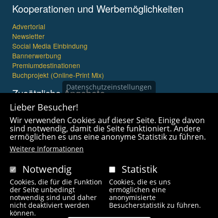
Kooperationen und Werbemöglichkeiten
Advertorial
Newsletter
Social Media Einbindung
Bannerwerbung
Premiumdestinationen
Buchprojekt (Online-Print Mix)
Datenschutzeinstellungen
Zusätzliche Angebote
Lieber Besucher!
Imagefilme und mehr
Wir verwenden Cookies auf dieser Seite. Einige davon
360° x 360° Fotografie
sind notwendig, damit die Seite funktioniert. Andere
ermöglichen es uns eine anonyme Statistik zu führen.
Weitere Informationen
Notwendig
Statistik
Cookies, die für die Funktion
Cookies, die es uns
Copyright © 2021 wanderfreak.de. Alle Rechte vorbehalten.
der Seite unbedingt
ermöglichen eine
notwendig sind und daher
anonymisierte
nicht deaktiviert werden
Besucherstatistik zu führen.
Fußzeilenmenü
können.
Kontakt
Impressum
Links
Unsere Autoren