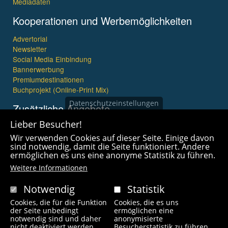
Mediadaten
Kooperationen und Werbemöglichkeiten
Advertorial
Newsletter
Social Media Einbindung
Bannerwerbung
Premiumdestinationen
Buchprojekt (Online-Print Mix)
Datenschutzeinstellungen
Zusätzliche Angebote
Lieber Besucher!
Imagefilme und mehr
Wir verwenden Cookies auf dieser Seite. Einige davon
360° x 360° Fotografie
sind notwendig, damit die Seite funktioniert. Andere
ermöglichen es uns eine anonyme Statistik zu führen.
Weitere Informationen
Notwendig
Statistik
Cookies, die für die Funktion
Cookies, die es uns
Copyright © 2021 wanderfreak.de. Alle Rechte vorbehalten.
der Seite unbedingt
ermöglichen eine
notwendig sind und daher
anonymisierte
nicht deaktiviert werden
Besucherstatistik zu führen.