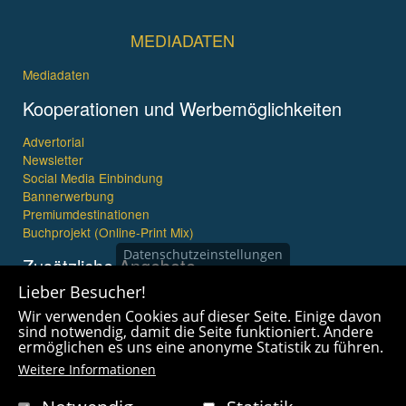
MEDIADATEN
Mediadaten
Kooperationen und Werbemöglichkeiten
Advertorial
Newsletter
Social Media Einbindung
Bannerwerbung
Premiumdestinationen
Buchprojekt (Online-Print Mix)
Datenschutzeinstellungen
Zusätzliche Angebote
Lieber Besucher!
Imagefilme und mehr
Wir verwenden Cookies auf dieser Seite. Einige davon
360° x 360° Fotografie
sind notwendig, damit die Seite funktioniert. Andere
ermöglichen es uns eine anonyme Statistik zu führen.
Weitere Informationen