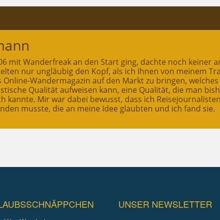
mann
2006 mit Wanderfreak an den Start ging, dachte noch keiner a
ttelten nur ungläubig den Kopf, als ich Ihnen von meinem T
es Online-Wandermagazin auf den Markt zu bringen, welches
stische Qualität aufweisen kann, eine Qualität, die man bis
ch kannte. Mir war dabei bewusst, dass ich Reisejournaliste
inden musste, die an meine Idee glaubten und ich fand sie.
LAUBSSCHNÄPPCHEN
UNSER NEWSLETTER