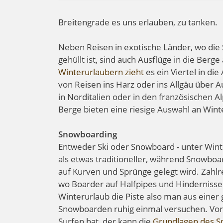
Breitengrade es uns erlauben, zu tanken.
Neben Reisen in exotische Länder, wo die 
gehüllt ist, sind auch Ausflüge in die Berg
Winterurlaubern zieht
es ein Viertel in di
von Reisen ins Harz oder ins Allgäu über A
in Norditalien oder in den französischen 
Berge bieten eine riesige Auswahl an Wint
Snowboarding
Entweder Ski oder Snowboard - unter Winter
als etwas traditioneller, während Snowboar
auf Kurven und Sprünge gelegt wird. Zahlr
wo Boarder auf Halfpipes und Hinderniss
Winterurlaub die Piste also man aus einer
Snowboarden ruhig einmal versuchen. Vor 
Surfen hat, der kann die
Grundlagen des Sn