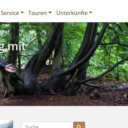
Service
Touren
Unterkünfte
g mit
gurien
Suche