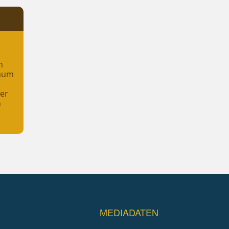
n
raum
her
n
MEDIADATEN