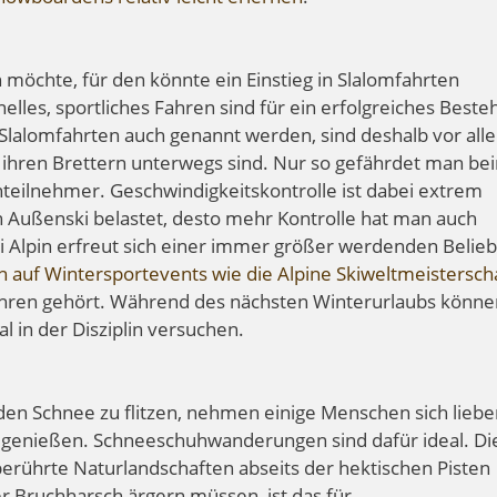
möchte, für den könnte ein Einstieg in Slalomfahrten
nelles, sportliches Fahren sind für ein erfolgreiches Beste
e Slalomfahrten auch genannt werden, sind deshalb vor all
f ihren Brettern unterwegs sind. Nur so gefährdet man be
teilnehmer. Geschwindigkeitskontrolle ist dabei extrem
den Außenski belastet, desto mehr Kontrolle hat man auch
i Alpin erfreut sich einer immer größer werdenden Belieb
 auf Wintersportevents wie die Alpine Skiweltmeistersch
ahren gehört. Während des nächsten Winterurlaubs könne
al in der Disziplin versuchen.
den Schnee zu flitzen, nehmen einige Menschen sich liebe
zu genießen. Schneeschuhwanderungen sind dafür ideal. Di
berührte Naturlandschaften abseits der hektischen Pisten
r Bruchharsch ärgern müssen, ist das für