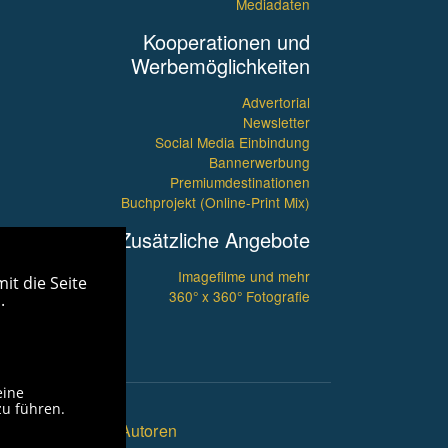
Mediadaten
Kooperationen und
Werbemöglichkeiten
Advertorial
Newsletter
Social Media Einbindung
Bannerwerbung
Premiumdestinationen
Buchprojekt (Online-Print Mix)
Zusätzliche Angebote
Imagefilme und mehr
it die Seite
360° x 360° Fotografie
.
eine
zu führen.
ü
inks
Unsere Autoren