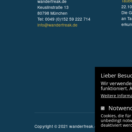
Taube
wanderfreak.de
22.10
Keuslinstraße 13
Die G
80798 München
an Ta
Tel: 0049 (0)152 59 222 714
erku
info@wanderfreak.de
Lieber Besuc
Wir verwenden
funktioniert.
Weitere Inform
Notwend
Cookies, die für
unbedingt notw
deaktiviert we
Copyright © 2021 wanderfreak.de. Alle Rechte vor