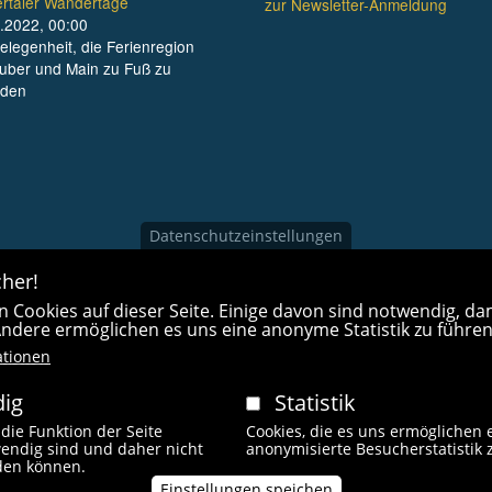
rtäler Wandertage
zur Newsletter-Anmeldung
.2022, 00:00
elegenheit, die Ferienregion
uber und Main zu Fuß zu
nden
Datenschutzeinstellungen
her!
 Cookies auf dieser Seite. Einige davon sind notwendig, dam
 Andere ermöglichen es uns eine anonyme Statistik zu führen
ationen
ig
Statistik
 die Funktion der Seite
Cookies, die es uns ermöglichen 
endig sind und daher nicht
anonymisierte Besucherstatistik 
Fußzeilenmen
rden können.
behalten.
Kontakt
Impressum
L
Einstellungen speichen