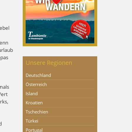
ebel
denn
urlaub
opas
Unsere Regionen
Deutschland
Österreich
mals
Island
Wert
rks,
Kroatien
Tschechien
Türkei
d
Portugal