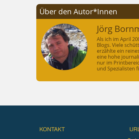
Über den Autor*Innen
Jörg Born
Als ich im April 
Blogs. Viele schü
erzählte ein rein
eine hohe journali
nur im Printberei
und Spezialisten f
KONTAKT
UR