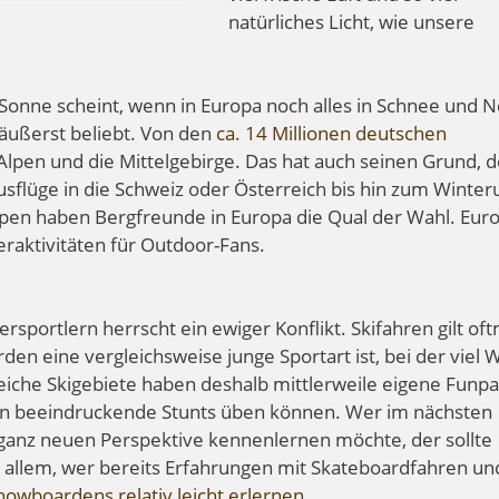
natürliches Licht, wie unsere
Sonne scheint, wenn in Europa noch alles in Schnee und N
e äußerst beliebt. Von den
ca. 14 Millionen deutschen
e Alpen und die Mittelgebirge. Das hat auch seinen Grund, 
usflüge in die Schweiz oder Österreich bis hin zum Winter
Alpen haben Bergfreunde in Europa die Qual der Wahl. Eur
eraktivitäten für Outdoor-Fans.
sportlern herrscht ein ewiger Konflikt. Skifahren gilt oft
den eine vergleichsweise junge Sportart ist, bei der viel 
eiche Skigebiete haben deshalb mittlerweile eigene Funpa
en beeindruckende Stunts üben können. Wer im nächsten
 ganz neuen Perspektive kennenlernen möchte, der sollte
allem, wer bereits Erfahrungen mit Skateboardfahren un
owboardens relativ leicht erlernen
.