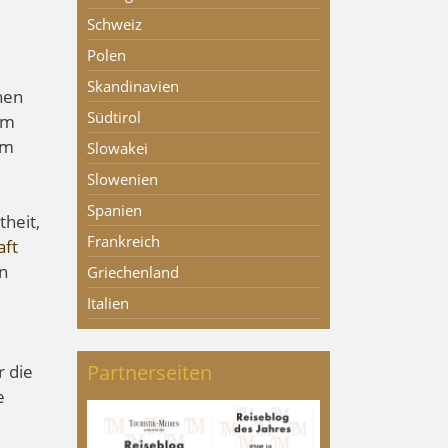
Schweiz
Polen
Skandinavien
hen
Südtirol
em
im
Slowakei
Slowenien
Spanien
theit,
Frankreich
aft
n
Griechenland
Italien
Partnerseiten
r die
e