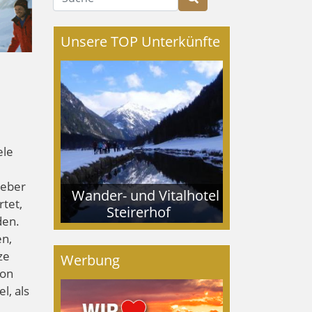
Unsere TOP Unterkünfte
ele
ieber
Wander- und Vitalhotel
tet,
Steirerhof
den.
en,
ze
Werbung
ion
l, als