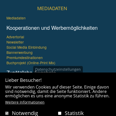
MEDIADATEN
Mediadaten
Kooperationen und Werbemöglichkeiten
Advertorial
Newsletter
Social Media Einbindung
Bannerwerbung
Premiumdestinationen
Buchprojekt (Online-Print Mix)
Datenschutzeinstellungen
Zusätzliche Angebote
Lieber Besucher!
Imagefilme und mehr
Wir verwenden Cookies auf dieser Seite. Einige davon
360° x 360° Fotografie
sind notwendig, damit die Seite funktioniert. Andere
ermöglichen es uns eine anonyme Statistik zu führen.
Weitere Informationen
Notwendig
Statistik