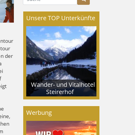
Unsere TOP Unterkünfte
entour
stour
en der
a
ei
f
Wander- und Vitalhotel
igt
Steirerhof
ne
Werbung
eine,
chen
em