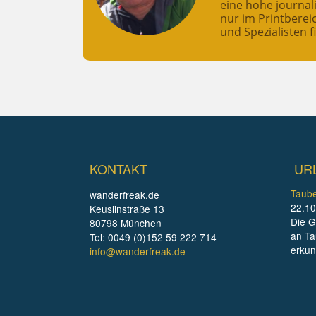
eine hohe journali
nur im Printberei
und Spezialisten f
KONTAKT
UR
Taube
wanderfreak.de
22.10
Keuslinstraße 13
Die G
80798 München
an Ta
Tel: 0049 (0)152 59 222 714
erku
info@wanderfreak.de