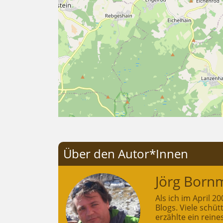
Über den Autor*Innen
Jörg Born
Als ich im April 
Blogs. Viele schü
erzählte ein rein