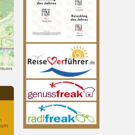
ributors
n
raum