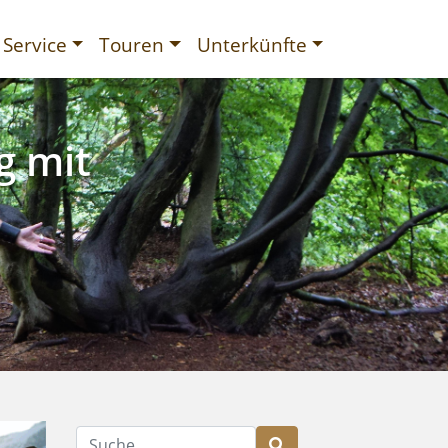
Service
Touren
Unterkünfte
g mit
gurien
Suche