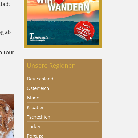
tadt
eg ab
n Tour
Unsere Regionen
Deutschland
Österreich
Island
Kroatien
Tschechien
Türkei
Portugal