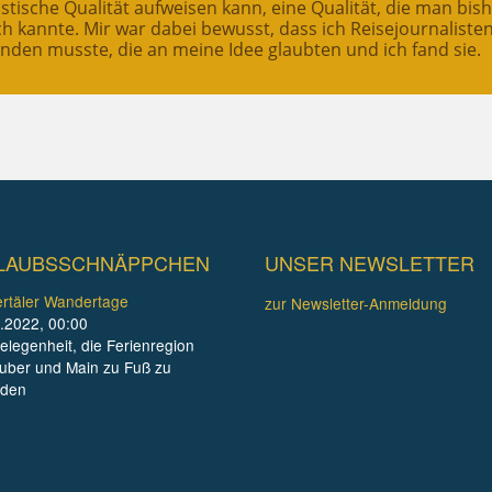
stische Qualität aufweisen kann, eine Qualität, die man bis
ch kannte. Mir war dabei bewusst, dass ich Reisejournaliste
inden musste, die an meine Idee glaubten und ich fand sie.
LAUBSSCHNÄPPCHEN
UNSER NEWSLETTER
rtäler Wandertage
zur Newsletter-Anmeldung
.2022, 00:00
elegenheit, die Ferienregion
uber und Main zu Fuß zu
nden