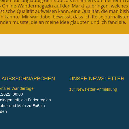
ttelten nur ungläubig den Kopf, als ich Ihnen von meinem T
es Online-Wandermagazin auf den Markt zu bringen, welches
stische Qualität aufweisen kann, eine Qualität, die man bis
ch kannte. Mir war dabei bewusst, dass ich Reisejournaliste
inden musste, die an meine Idee glaubten und ich fand sie.
LAUBSSCHNÄPPCHEN
UNSER NEWSLETTER
rtäler Wandertage
zur Newsletter-Anmeldung
.2022, 00:00
elegenheit, die Ferienregion
uber und Main zu Fuß zu
nden