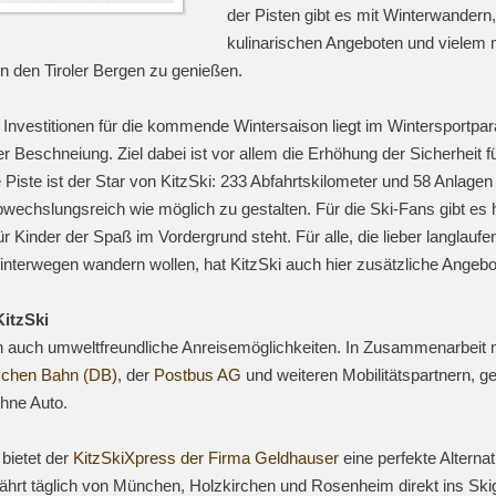
der Pisten gibt es mit Winterwandern,
kulinarischen Angeboten und vielem 
 in den Tiroler Bergen zu genießen.
Investitionen für die kommende Wintersaison liegt im Wintersportpar
 Beschneiung. Ziel dabei ist vor allem die Erhöhung der Sicherheit fü
 Piste ist der Star von KitzSki: 233 Abfahrtskilometer und 58 Anlagen
bwechslungsreich wie möglich zu gestalten. Für die Ski-Fans gibt es 
ür Kinder der Spaß im Vordergrund steht. Für alle, die lieber langlaufe
interwegen wandern wollen, hat KitzSki auch hier zusätzliche Angebo
KitzSki
dern auch umweltfreundliche Anreisemöglichkeiten. In Zusammenarbeit 
chen Bahn (DB)
, der
Postbus AG
und weiteren Mobilitätspartnern, ge
hne Auto.
bietet der
KitzSkiXpress der Firma Geldhauser
eine perfekte Alternat
ährt täglich von München, Holzkirchen und Rosenheim direkt ins Ski