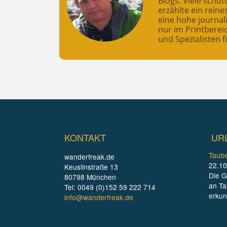
Blogs. Viele schü
erzählte ein rein
eine hohe journali
nur im Printberei
und Spezialisten f
KONTAKT
UR
Taube
wanderfreak.de
22.10
Keuslinstraße 13
Die G
80798 München
an Ta
Tel: 0049 (0)152 59 222 714
erku
info@wanderfreak.de