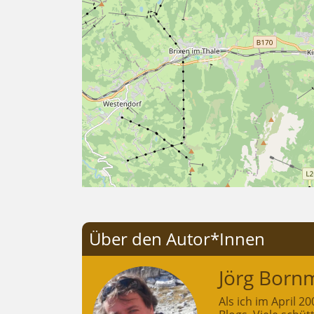
Über den Autor*Innen
Jörg Born
Als ich im April 