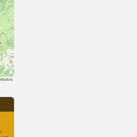
ributors
n