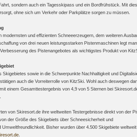
ie Fahrt, sondern auch ein Tagesskipass und ein Bordfrühstück. Mit di
ersorgt, ohne sich um Verkehr oder Parkplätze sorgen zu müssen.
ng
hen modernsten und effizienten Schneeerzeugern, dem weiteren Ausba
haffung von drei neuen leistungsstarken Pistenmaschinen legt man
 Verbesserung des Pistenangebotes als wichtigstes Produkt von Kitz
igebiet
s Skigebietes sowie in die Schwerpunkte Nachhaltigkeit und Digitalis
estätigen auch die Vorreiterrolle von KitzSki. Wohl auch deswegen da
 mit einem Gesamttestergebnis von 4,9 von 5 Sternen bei Skiresort.
n.
en von Skiresort.de ihre weltweiten Testergebnisse direkt von der Pi
: von der Größe des Skigebiets über Schneesicherheit und
d Umweltfreundlichkeit. Bisher wurden über 4.500 Skigebiete weltweit
iresort.de
.