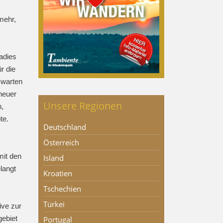
mehr,
adies
r die
 warten
heuer
Unsere Regionen
n,
te.
Deutschland
Österreich
mit den
Island
langt
Kroatien
Tschechien
Türkei
ive zur
gebiet
Portugal