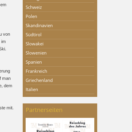
esem
Schweiz
Polen
Skandinavien
Südtirol
u von
 im
Slowakei
Ski.
Slowenien
Spanien
Frankreich
ierung
rf man
Griechenland
de, dem
Italien
ste mit.
Partnerseiten