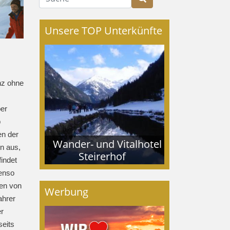
Unsere TOP Unterkünfte
nz ohne
er
b
en der
Wander- und Vitalhotel
n aus,
Steirerhof
findet
benso
ten von
Werbung
ahrer
er
seits