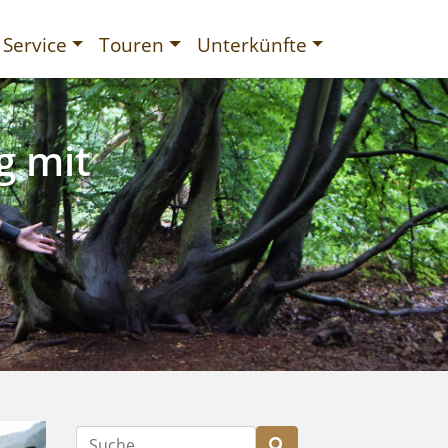
Service
Touren
Unterkünfte
g mit
gurien
Suche