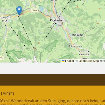
Leaflet
|
©
OpenStreetMap
cont
mann
2006 mit Wanderfreak an den Start ging, dachte noch keiner a