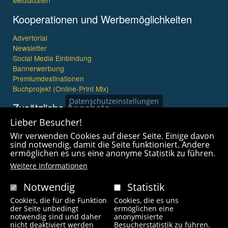
Mediadaten
Kooperationen und Werbemöglichkeiten
Advertorial
Newsletter
Social Media Einbindung
Bannerwerbung
Premiumdestinationen
Buchprojekt (Online-Print Mix)
Datenschutzeinstellungen
Zusätzliche Angebote
Lieber Besucher!
Imagefilme und mehr
Wir verwenden Cookies auf dieser Seite. Einige davon
360° x 360° Fotografie
sind notwendig, damit die Seite funktioniert. Andere
ermöglichen es uns eine anonyme Statistik zu führen.
Weitere Informationen
Notwendig
Statistik
Cookies, die für die Funktion
Cookies, die es uns
Copyright © 2021 wanderfreak.de. Alle Rechte vorbehalten.
der Seite unbedingt
ermöglichen eine
notwendig sind und daher
anonymisierte
nicht deaktiviert werden
Besucherstatistik zu führen.