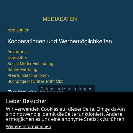
MEDIADATEN
Mediadaten
Kooperationen und Werbemöglichkeiten
Advertorial
Newsletter
Social Media Einbindung
Bannerwerbung
Premiumdestinationen
Buchprojekt (Online-Print Mix)
Datenschutzeinstellungen
Zusätzliche Angebote
Lieber Besucher!
Imagefilme und mehr
Wir verwenden Cookies auf dieser Seite. Einige davon
360° x 360° Fotografie
sind notwendig, damit die Seite funktioniert. Andere
ermöglichen es uns eine anonyme Statistik zu führen.
Weitere Informationen