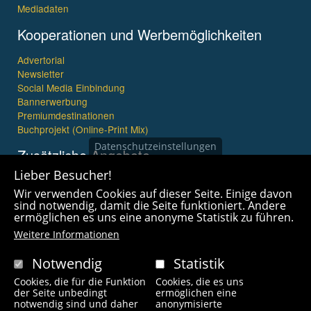
Mediadaten
Kooperationen und Werbemöglichkeiten
Advertorial
Newsletter
Social Media Einbindung
Bannerwerbung
Premiumdestinationen
Buchprojekt (Online-Print Mix)
Datenschutzeinstellungen
Zusätzliche Angebote
Lieber Besucher!
Imagefilme und mehr
Wir verwenden Cookies auf dieser Seite. Einige davon
360° x 360° Fotografie
sind notwendig, damit die Seite funktioniert. Andere
ermöglichen es uns eine anonyme Statistik zu führen.
Weitere Informationen
Notwendig
Statistik
Cookies, die für die Funktion
Cookies, die es uns
Copyright © 2021 wanderfreak.de. Alle Rechte vorbehalten.
der Seite unbedingt
ermöglichen eine
notwendig sind und daher
anonymisierte