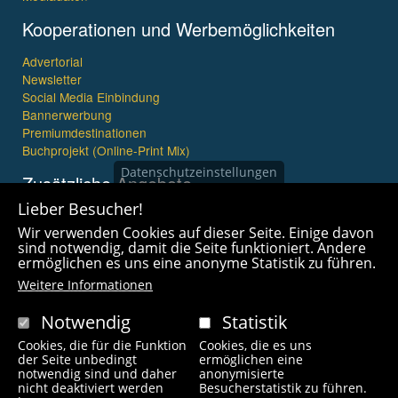
Kooperationen und Werbemöglichkeiten
Advertorial
Newsletter
Social Media Einbindung
Bannerwerbung
Premiumdestinationen
Buchprojekt (Online-Print Mix)
Datenschutzeinstellungen
Zusätzliche Angebote
Lieber Besucher!
Imagefilme und mehr
Wir verwenden Cookies auf dieser Seite. Einige davon
360° x 360° Fotografie
sind notwendig, damit die Seite funktioniert. Andere
ermöglichen es uns eine anonyme Statistik zu führen.
Weitere Informationen
Notwendig
Statistik
Cookies, die für die Funktion
Cookies, die es uns
Copyright © 2021 wanderfreak.de. Alle Rechte vorbehalten.
der Seite unbedingt
ermöglichen eine
notwendig sind und daher
anonymisierte
nicht deaktiviert werden
Besucherstatistik zu führen.