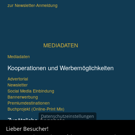
zur Newsletter-Anmeldung
MEDIADATEN
Mediadaten
Kooperationen und Werbemöglichkeiten
Advertorial
Newsletter
Social Media Einbindung
Bannerwerbung
Premiumdestinationen
Buchprojekt (Online-Print Mix)
Datenschutzeinstellungen
Zusätzliche Angebote
Lieber Besucher!
Imagefilme und mehr