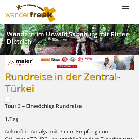
Direkt
zum
Inhalt
Weinwandern im Lieblichen Taubertal
Kanu SaarFari im Wiltinger Saarbogen
Wandern im Urwald Sababurg mit Ritter
Wandern mit Meerblick in Ligurien
Dietrich
Rundreise in der Zentral-
Türkei
Tour 3 – Einwöchige Rundreise
1.Tag
Ankunft in Antalya mit einem Empfang durch