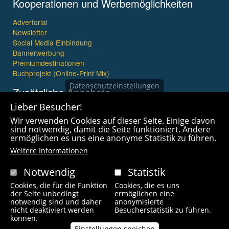
Kooperationen und Werbemöglichkeiten
Advertorial
Newsletter
Social Media Einbindung
Bannerwerbung
Premiumdestinationen
Buchprojekt (Online-Print Mix)
Datenschutzeinstellungen
Zusätzliche Angebote
Lieber Besucher!
Imagefilme und mehr
Wir verwenden Cookies auf dieser Seite. Einige davon
360° x 360° Fotografie
sind notwendig, damit die Seite funktioniert. Andere
ermöglichen es uns eine anonyme Statistik zu führen.
Weitere Informationen
Notwendig
Statistik
Cookies, die für die Funktion
Cookies, die es uns
Copyright © 2021 wanderfreak.de. Alle Rechte vorbehalten.
der Seite unbedingt
ermöglichen eine
notwendig sind und daher
anonymisierte
nicht deaktiviert werden
Besucherstatistik zu führen.
Fußzeilenmenü
können.
Kontakt
Impressum
Links
Unsere Autoren
Einstellungen speichen